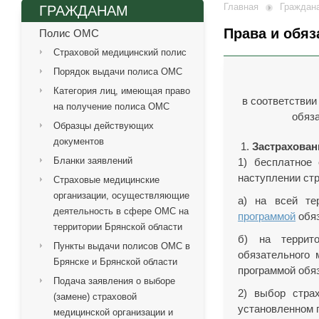
Главная
Граждан
ГРАЖДАНАМ
Права и обяз
Полис ОМС
Страховой медицинский полис
Порядок выдачи полиса ОМС
Категория лиц, имеющая право
в соответствии
на получение полиса ОМС
обяз
Образцы действующих
документов
Застрахован
Бланки заявлений
1) бесплатное
наступлении стр
Страховые медицинские
организации, осуществляющие
а) на всей те
деятельность в сфере ОМС на
программой
обяз
территории Брянской области
б) на террит
Пункты выдачи полисов ОМС в
обязательного 
Брянске и Брянской области
программой обя
Подача заявления о выборе
2) выбор стра
(замене) страховой
установленном 
медицинской организации и