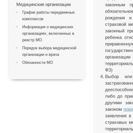
Медицинские организации
законным п
обязательно
График работы передвижных
рождения и
комплексов
страховой ме
Информация о медицинских
законный пр
организациях, включенных в
ребенка отн
реестр МО
приравненную
Порядок выбора медицинской
государстве
организации и врача
организации
Обязанности МО
территориал
ФЗ)
Выбор или 
застрахов
дееспособно
либо до при
другими зак
законом
поря
заявления в
страховых м
территориал