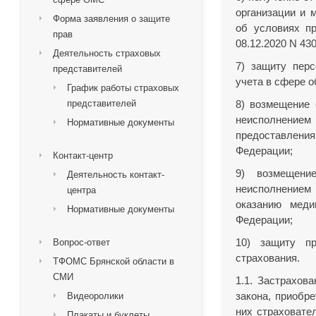
организации и 
Форма заявления о защите
об условиях п
прав
08.12.2020 N 43
Деятельность страховых
7) защиту пер
представителей
учета в сфере о
График работы страховых
представителей
8) возмещение 
неисполнением
Нормативные документы
предоставления
Федерации;
Контакт-центр
9) возмещени
Деятельность контакт-
неисполнением
центра
оказанию мед
Нормативные документы
Федерации;
10) защиту п
Вопрос-ответ
страхования.
ТФОМС Брянской области в
СМИ
1.1. Застрахов
закона, приобр
Видеоролики
них страховате
Плакаты и буклеты