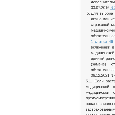
дополнительн
03.07.2016
N 
Для выбора 
лично или ч
страховой м
медицинску
обязательног
1 статьи 46
н
включении в
медицинской
единый реги
(замене) с
обязательно
06.12.2021 N
5.1. Если зас
медицинской о
медицинской 
предусмотрен
подано заявлен
застрахованн
застраховано р