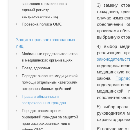
заявления о включении в
3) замену стр
единый регистр
гражданин, оди
застрахованных лиц
случае изменен
обеспечении о
Проверка полиса ОМС
правилами обяз
выбранную стра
Защита прав застрахованных
лиц
4) выбор меди
реализации пр
Мобильные представительства
законодательст
в медицинских организациях
подведомстве
Поезд здоровья
медицинскую п
Порядок оказания медицинской
закона.
Поряд
помощи отдельным категориям
подведомствен
ветеранов боевых действий
медицинской 
Права и обязанности
исполнительной 
застрахованных граждан
5) выбор врача
Порядок рассмотрения
руководителя м
обращений граждан за защитой
охраны здоровья
прав застрахованных лиц в
6) получение о
сфере ОМС