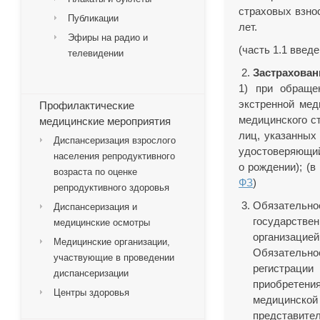
страховых взно
Публикации
лет.
Эфиры на радио и
(часть 1.1 вве
телевидении
Застрахован
1) при обраще
экстренной мед
Профилактические
медицинского с
медицинские мероприятия
лиц, указанных
Диспансеризация взрослого
удостоверяющий
населения репродуктивного
о рождении); (в
возраста по оценке
ФЗ
)
репродуктивного здоровья
Обязательно
Диспансеризация и
государстве
медицинские осмотры
организацией
Медицинские организации,
Обязательн
участвующие в проведении
регистрации
диспансеризации
приобретени
Центры здоровья
медицинской 
представите