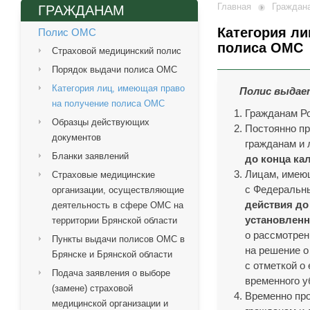
Главная
Граждан
ГРАЖДАНАМ
Категория ли
Полис ОМС
полиса ОМС
Страховой медицинский полис
Порядок выдачи полиса ОМС
Категория лиц, имеющая право
Полис выдае
на получение полиса ОМС
Гражданам Р
Образцы действующих
Постоянно п
документов
гражданам и
Бланки заявлений
до конца ка
Лицам, имеющ
Страховые медицинские
с Федеральн
организации, осуществляющие
действия до
деятельность в сфере ОМС на
установленн
территории Брянской области
о рассмотрен
Пункты выдачи полисов ОМС в
на решение 
Брянске и Брянской области
с отметкой о
Подача заявления о выборе
временного у
(замене) страховой
Временно пр
медицинской организации и