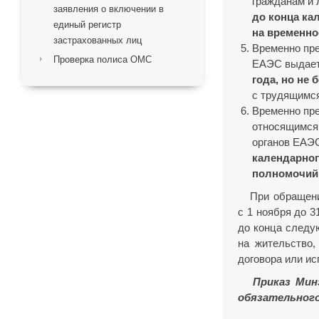
гражданам и
заявления о включении в
до конца ка
единый регистр
на временно
застрахованных лиц
Временно пр
Проверка полиса ОМС
ЕАЭС выдает
года, но не 
с трудящимс
Временно пр
относящимся 
органов ЕАЭ
календарног
полномочий
При обращении 
с 1 ноября до 
до конца следу
на жительство,
договора или и
Приказ Минзд
обязательного