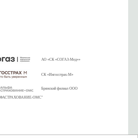
АО «СК «СОГАЗ-Мед»»
СК «Ингосстрах-М»
Брянский филиал ООО
ЬФАСТРАХОВАНИЕ-ОМС"