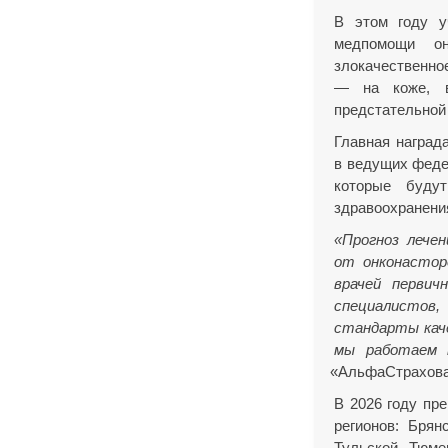
В этом году у
медпомощи он
злокачественно
— на коже, в
предстательной 
Главная наград
в ведущих феде
которые будут
здравоохранени
«Прогноз
лечен
от онконастор
врачей первич
специалистов
стандарты каче
мы работаем 
«АльфаСтрахов
В 2026 году пр
регионов: Брян
Тульской, Тюме