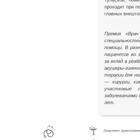
проходит при п
главных внешта
Премия
«Врач
специальност
помощи. В раз
пациентов во в
за вклад в реа
акушеры-гинек
терапии для но
— хирурги, хи
участковые 
заболеваниями 
лет.
Департамент здравоохранен