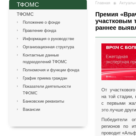
Главная
Актуаль
ТФОМС
Премия «Вра
ТФОМС
участковым т
Положение о фонде
раннее выяв
Правление фонда
Информация о руководстве
Организационная структура
Контактные данные
подразделений ТФОМС
Полномочия и функции фонда
График приема граждан
Показатели деятельности
От участкового
ТФОМС
на той стадии,
Банковские реквизиты
с первыми жал
Вакансии
это лучше други
Победители о
регионов по и
проводит
«Альф