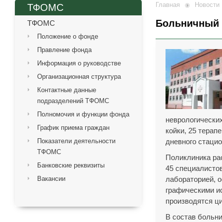
Главная
Новости
ТФОМС
Больничный 
ТФОМС
Положение о фонде
Правление фонда
Информация о руководстве
Организационная структура
Контактные данные
подразделений ТФОМС
Полномочия и функции фонда
неврологически
График приема граждан
койки, 25 терап
Показатели деятельности
дневного стацио
ТФОМС
Поликлиника ра
Банковские реквизиты
45 специалисто
Вакансии
лабораторией, 
графическими и
производятся ц
В состав больн