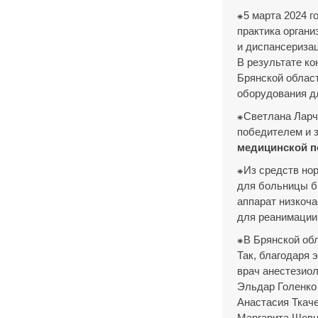
⁕5 марта 2024 г
практика орган
и диспансеризац
В результате ко
Брянской област
оборудования д
⁕Светлана Ларч
победителем и з
медицинской п
⁕Из средств но
для больницы б
аппарат низкоча
для реанимации
⁕В Брянской об
Так, благодаря
врач анестезио
Эльдар Голенко
Анастасия Ткач
Маргарита Шевц