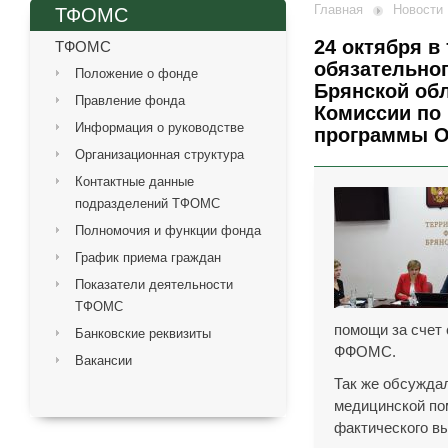
Главная
Новости
ТФОМС
24 октября 
ТФОМС
обязательно
Положение о фонде
Брянской обл
Правление фонда
Комиссии по
Информация о руководстве
программы 
Организационная структура
Контактные данные
подразделений ТФОМС
Полномочия и функции фонда
График приема граждан
Показатели деятельности
ТФОМС
помощи за счет
Банковские реквизиты
ФФОМС.
Вакансии
Так же обсужда
медицинской по
фактического вы