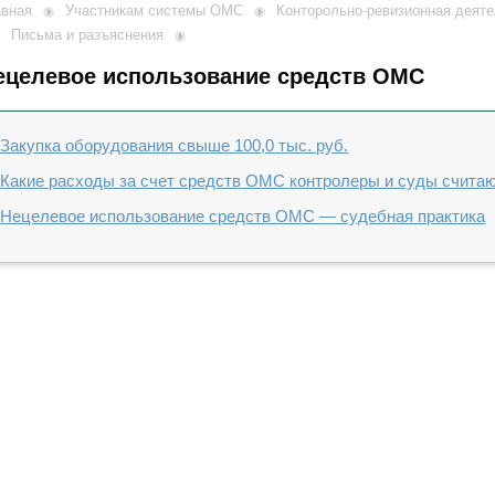
авная
Участникам системы ОМС
Конторольно-ревизионная деят
Письма и разъяснения
ецелевое использование средств ОМС
Закупка оборудования свыше 100,0 тыс. руб.
Какие расходы за счет средств ОМС контролеры и суды счита
Нецелевое использование средств ОМС — судебная практика