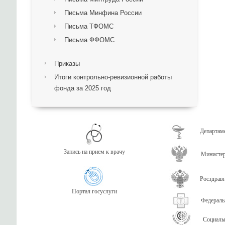
Письма Минфина России
Письма ТФОМС
Письма ФФОМС
Приказы
Итоги контрольно-ревизионной работы
фонда за 2025 год
Департаме
Запись на прием к врачу
Министер
Росздрав
Портал госуслуги
Федераль
Социаль