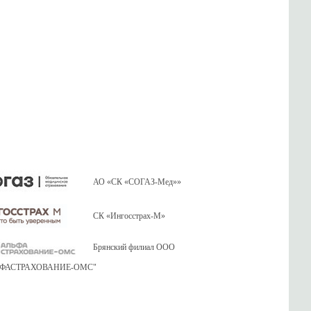
АО «СК «СОГАЗ-Мед»»
СК «Ингосстрах-М»
Брянский филиал ООО
ЬФАСТРАХОВАНИЕ-ОМС"